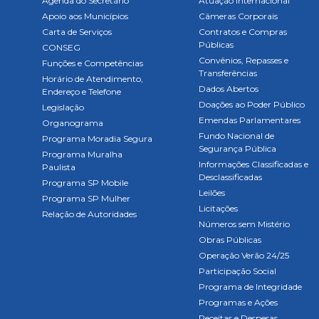
Agenda do Secretário
Atuação Internacional
Apoio aos Municípios
Câmeras Corporais
Carta de Serviços
Contratos e Compras
Públicas
CONSEG
Convênios, Repasses e
Funções e Competências
Transferências
Horário de Atendimento,
Dados Abertos
Endereço e Telefone
Doações ao Poder Público
Legislação
Emendas Parlamentares
Organograma
Fundo Nacional de
Programa Moradia Segura
Segurança Pública
Programa Muralha
Informações Classificadas e
Paulista
Desclassificadas
Programa SP Mobile
Leilões
Programa SP Mulher
Licitações
Relação de Autoridades
Números sem Mistério
Obras Públicas
Operação Verão 24/25
Participação Social
Programa de Integridade
Programas e Ações
Receitas e Despesas