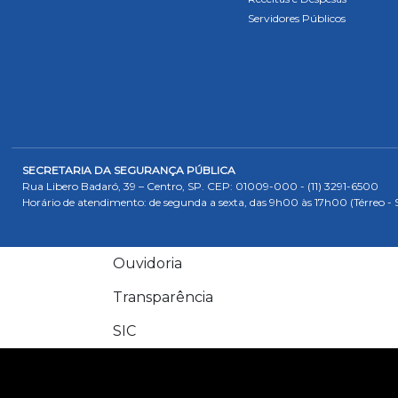
Servidores Públicos
SECRETARIA DA SEGURANÇA PÚBLICA
Rua Libero Badaró, 39 – Centro, SP. CEP: 01009-000 - (11) 3291-6500
Horário de atendimento: de segunda a sexta, das 9h00 às 17h00 (Térreo - 
Ouvidoria
Transparência
SIC