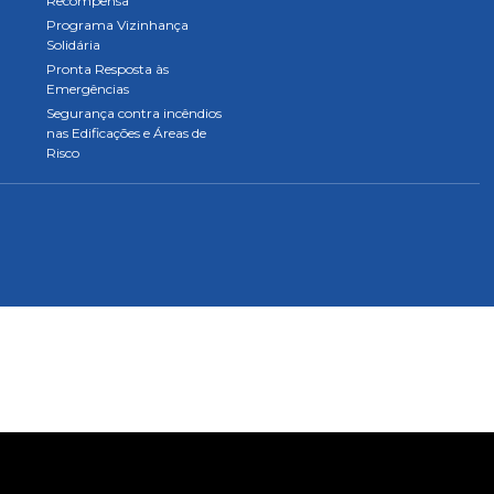
Recompensa
Programa Vizinhança
Solidária
Pronta Resposta às
Emergências
Segurança contra incêndios
nas Edificações e Áreas de
Risco